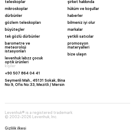
teleskoplar
şirket hakkında
mikroskoplar
hüküm ve koşullar
dürbünler
haberler
gözlem teleskopları
bilmeniz iyi olur
büyüteçler
markalar
tek gözlü dürbünler
yetkili satıcılar
barometre ve
promosyon
meteoroloji
materyalleri
i̇stasyonları
bize ulaşın
levenhuk labzz çocuk
optik ürünleri
kişiler
+90 507 864 04 41
Seymenli Mah., 45131 Sokak, Bina
No:9, Ofis No:33, Mezitli / Mersin
Levenhuk® is a registered trademark.
© 2002–2026 Levenhuk, Inc.
Gizlilik ilkesi