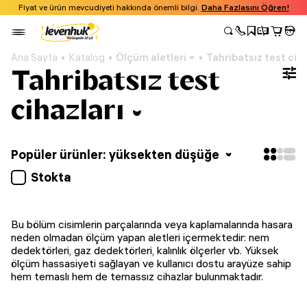
Fiyat ve ürün mevcudiyeti hakkında önemli bilgi.
Daha Fazlasını Öğren!
Ana Sayfa
Katalog
Ölçüm aletleri
Tahribatsız test ciha
Tahribatsız test
cihazları
Popüler ürünler: yüksekten düşüğe
Stokta
Bu bölüm cisimlerin parçalarında veya kaplamalarında hasara
neden olmadan ölçüm yapan aletleri içermektedir: nem
dedektörleri, gaz dedektörleri, kalınlık ölçerler vb. Yüksek
ölçüm hassasiyeti sağlayan ve kullanıcı dostu arayüze sahip
hem temaslı hem de temassız cihazlar bulunmaktadır.