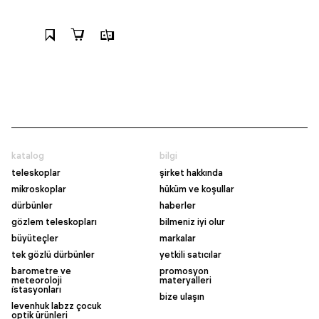
katalog
bilgi
teleskoplar
şirket hakkında
mikroskoplar
hüküm ve koşullar
dürbünler
haberler
gözlem teleskopları
bilmeniz iyi olur
büyüteçler
markalar
tek gözlü dürbünler
yetkili satıcılar
barometre ve
promosyon
meteoroloji
materyalleri
i̇stasyonları
bize ulaşın
levenhuk labzz çocuk
optik ürünleri