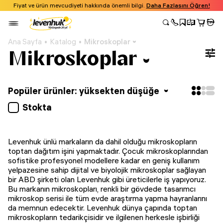
Fiyat ve ürün mevcudiyeti hakkında önemli bilgi.
Daha Fazlasını Öğren!
Ana Sayfa
Katalog
Mikroskoplar
Mikroskoplar
Popüler ürünler: yüksekten düşüğe
Stokta
Levenhuk ünlü markaların da dahil olduğu mikroskopların
toptan dağıtım işini yapmaktadır. Çocuk mikroskoplarından
sofistike profesyonel modellere kadar en geniş kullanım
yelpazesine sahip dijital ve biyolojik mikroskoplar sağlayan
bir ABD şirketi olan Levenhuk gibi üreticilerle iş yapıyoruz.
Bu markanın mikroskopları, renkli bir gövdede tasarımcı
mikroskop serisi ile tüm evde araştırma yapma hayranlarını
da memnun edecektir. Levenhuk dünya çapında toptan
mikroskopların tedarikçisidir ve ilgilenen herkesle işbirliği