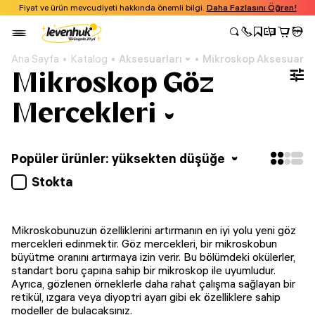
Fiyat ve ürün mevcudiyeti hakkında önemli bilgi.
Daha Fazlasını Öğren!
Ana Sayfa
Katalog
Aksesuarları
Mikroskop Aksesuarlar
Mikroskop Göz
Mercekleri
Popüler ürünler: yüksekten düşüğe
Stokta
Mikroskobunuzun özelliklerini artırmanın en iyi yolu yeni göz
mercekleri edinmektir. Göz mercekleri, bir mikroskobun
büyütme oranını artırmaya izin verir. Bu bölümdeki okülerler,
standart boru çapına sahip bir mikroskop ile uyumludur.
Ayrıca, gözlenen örneklerle daha rahat çalışma sağlayan bir
retikül, ızgara veya diyoptri ayarı gibi ek özelliklere sahip
modeller de bulacaksınız.