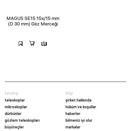
MAGUS SE15 15х/15 mm
(D 30 mm) Göz Merceği
katalog
bilgi
teleskoplar
şirket hakkında
mikroskoplar
hüküm ve koşullar
dürbünler
haberler
gözlem teleskopları
bilmeniz iyi olur
büyüteçler
markalar