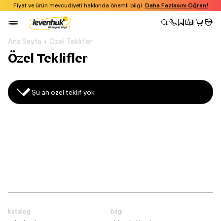
Fiyat ve ürün mevcudiyeti hakkında önemli bilgi.
Daha Fazlasını Öğren!
Ana Sayfa
Özel Teklifler
Özel Teklifler
Şu an özel teklif yok
katalog
bilgi