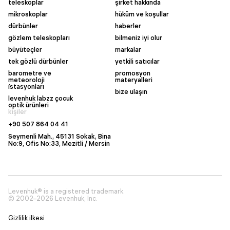
teleskoplar
şirket hakkında
mikroskoplar
hüküm ve koşullar
dürbünler
haberler
gözlem teleskopları
bilmeniz iyi olur
büyüteçler
markalar
tek gözlü dürbünler
yetkili satıcılar
barometre ve
promosyon
meteoroloji
materyalleri
i̇stasyonları
bize ulaşın
levenhuk labzz çocuk
optik ürünleri
kişiler
+90 507 864 04 41
Seymenli Mah., 45131 Sokak, Bina
No:9, Ofis No:33, Mezitli / Mersin
Levenhuk® is a registered trademark.
© 2002–2026 Levenhuk, Inc.
Gizlilik ilkesi