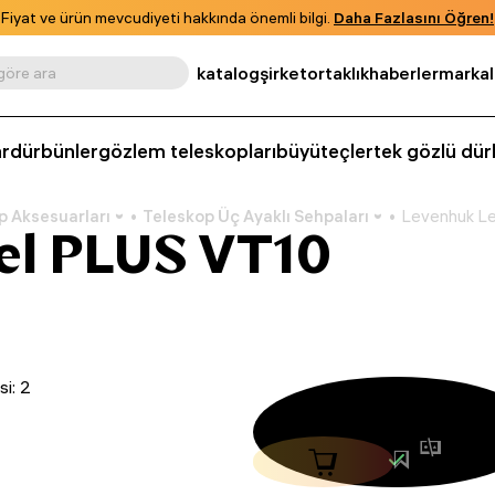
Fiyat ve ürün mevcudiyeti hakkında önemli bilgi.
Daha Fazlasını Öğren!
katalog
şirket
ortaklık
haberler
markal
 göre ara
r
dürbünler
gözlem teleskopları
büyüteçler
tek gözlü dür
p Aksesuarları
Teleskop Üç Ayaklı Sehpaları
Levenhuk Le
el PLUS VT10
i: 2