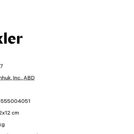
kler
7
huk, Inc., ABD
5555004051
2x12 cm
kg