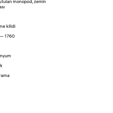
tutulan monopod, zemin
ası
me kilidi
— 1760
inyum
ik
rama