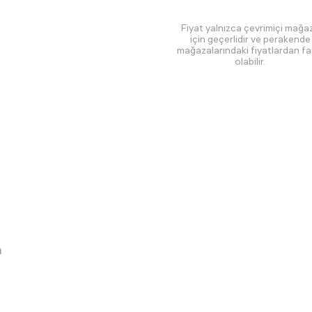
Fiyat yalnızca çevrimiçi mağa
için geçerlidir ve perakende
mağazalarındaki fiyatlardan far
olabilir.
m