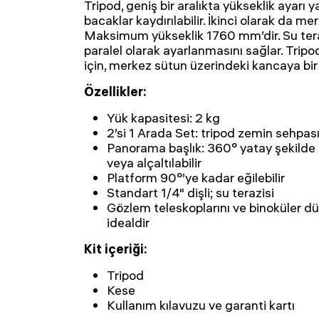
Tripod, geniş bir aralıkta yükseklik ayarı 
bacaklar kaydırılabilir. İkinci olarak da mer
Maksimum yükseklik 1760 mm’dir. Su tera
paralel olarak ayarlanmasını sağlar. Trip
için, merkez sütun üzerindeki kancaya bir 
Özellikler:
Yük kapasitesi: 2 kg
2’si 1 Arada Set: tripod zemin sehpas
Panorama başlık: 360° yatay şekilde dö
veya alçaltılabilir
Platform 90°’ye kadar eğilebilir
Standart 1/4" dişli; su terazisi
Gözlem teleskoplarını ve binoküler dür
idealdir
Kit içeriği:
Tripod
Kese
Kullanım kılavuzu ve garanti kartı