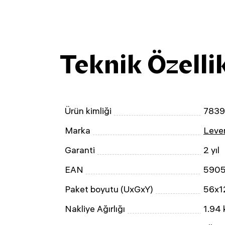
Teknik Özelli
Ürün kimliği
7839
Marka
Leven
Garanti
2 yıl
EAN
590
Paket boyutu (UxGxY)
56x1
Nakliye Ağırlığı
1.94 