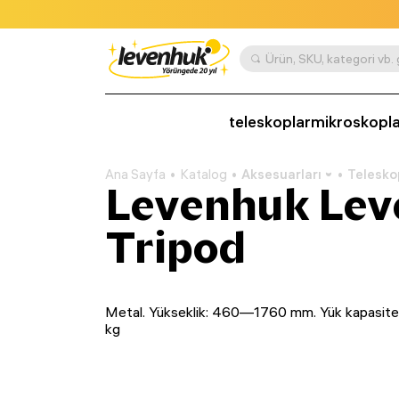
Ürün, SKU, kategori vb.
teleskoplar
mikroskopla
Ana Sayfa
Katalog
Aksesuarları
Telesko
Levenhuk Lev
Tripod
Metal. Yükseklik: 460—1760 mm. Yük kapasites
kg