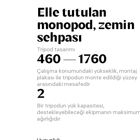
Elle tutulan
monopod, zemin
sehpası
Tripod tasarımı
460 — 1760
Çalışma konumundaki yükseklik, montaj
plakası ile tripodun monte edildiği yüzey
arasındaki mesafedir
2
Bir tripodun yük kapasitesi,
destekleyebileceği ekipmanın maksimu
ağırlığıdır