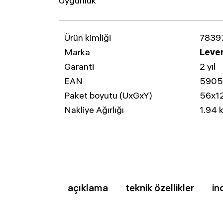
Uygunluk
Ürün kimliği
7839
Marka
Leven
Garanti
2 yıl
EAN
5905
Paket boyutu (UxGxY)
56x1
Nakliye Ağırlığı
1.94 
açıklama
teknik özellikler
in