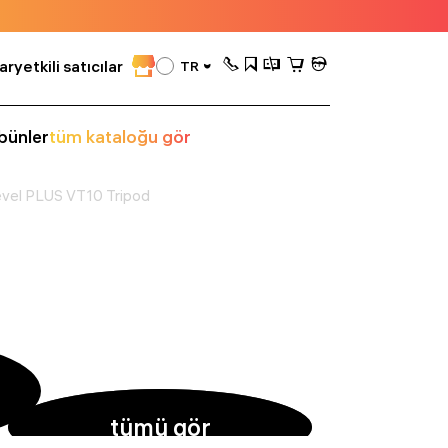
ar
yetkili satıcılar
TR
bünler
tüm kataloğu gör
vel PLUS VT10 Tripod
tümü gör