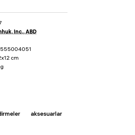
7
huk, Inc., ABD
555004051
2x12 cm
kg
dirmeler
aksesuarlar