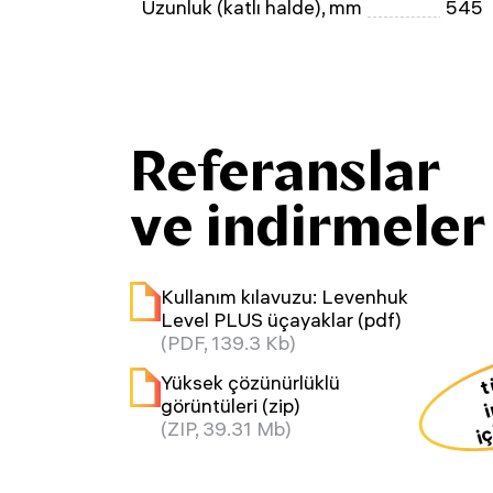
Uzunluk (katlı halde), mm
545
Referanslar
ve indirmeler
Kullanım kılavuzu: Levenhuk
Level PLUS üçayaklar (pdf)
(PDF, 139.3 Kb)
Yüksek çözünürlüklü
görüntüleri (zip)
iç
(ZIP, 39.31 Mb)