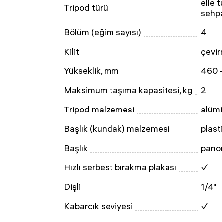
elle 
Tripod türü
sehp
Bölüm (eğim sayısı)
4
Kilit
çevir
Yükseklik, mm
460 
Maksimum taşıma kapasitesi, kg
2
Tripod malzemesi
alüm
Başlık (kundak) malzemesi
plast
Başlık
pano
Hızlı serbest bırakma plakası
✓
Dişli
1/4"
Kabarcık seviyesi
✓