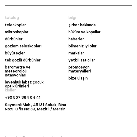
katalog
bilgi
teleskoplar
şirket hakkında
mikroskoplar
hüküm ve koşullar
dürbünler
haberler
gözlem teleskopları
bilmeniz iyi olur
büyüteçler
markalar
tek gözlü dürbünler
yetkili satıcılar
barometre ve
promosyon
meteoroloji
materyalleri
i̇stasyonları
bize ulaşın
levenhuk labzz çocuk
optik ürünleri
kişiler
+90 507 864 04 41
Seymenli Mah., 45131 Sokak, Bina
No:9, Ofis No:33, Mezitli / Mersin