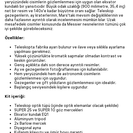
yeryüzündeki cisimlerin gözlemlenmesi için uygun olan ekvator
kundaklı bir yansıtıcıdır. Büyük odak uzaklığı (900 milimetre, 35,4 inç)
net bir resim ve 140x'e kadar büyütme oranı sağlar. Teleskop
gezegenlerin, ay kraterlerinin, Mars'taki mevsim değişikliklerinin ve
daha fazlasının ayrıntılı olarak incelenmesini mümkün kılar. Uzak
mesafedeki cisimler konusunda da Messier nesnelerinin tümünü çok
iyi şekilde görebileceksiniz.
Özellikler:
Teleskopta fabrika ayarı bulunur ve ilave veya sıklıkla ayarlama
yapılması gerekmez;
Yüksek çözünürlükte kromatik sapmalar olmadan kontrast ve
keskin görüntüler;
Geniş açıklıkta dahi son derece ayrıntılı resimler;
Ay ve gezegenlerin fotoğraflanması için kullanılabilir;
Hem yeryüzündeki hem de astronomik cisimlerin
gözlemlenmesi için uygundur;
Gezegenler ve çift yıldızların gözlemlenmesi için idealdir;
Başlangıç seviyesindeki kişilere uygundur.
Kit içeriği:
Teleskop optik tüpü (içinde optik elemanlar olacak şekilde)
SUPER 25 ve SUPER 10 göz mercekleri
Ekvator kundak EQ1
Alüminyum tripod
2x Barlow mercek
Diyagonal ayna
Kullanım kılavuzu ve ömür boyu garanti