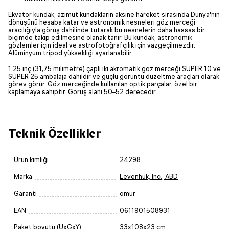
Ekvator kundak, azimut kundakların aksine hareket sırasında Dünya'nın
dönüşünü hesaba katar ve astronomik nesneleri göz merceği
aracılığıyla görüş dahilinde tutarak bu nesnelerin daha hassas bir
biçimde takip edilmesine olanak tanır. Bu kundak, astronomik
gözlemler için ideal ve astrofotoğrafçılık için vazgeçilmezdir.
Alüminyum tripod yüksekliği ayarlanabilir.
1,25 inç (31,75 milimetre) çaplı iki akromatik göz merceği SUPER 10 ve
SUPER 25 ambalaja dahildir ve güçlü görüntü düzeltme araçları olarak
görev görür. Göz merceğinde kullanılan optik parçalar, özel bir
kaplamaya sahiptir. Görüş alanı 50–52 derecedir.
Teknik Özellikler
Ürün kimliği
24298
Marka
Levenhuk, Inc., ABD
Garanti
ömür
EAN
0611901508931
Paket boyutu (UxGxY)
33x108x23 cm