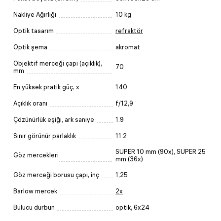
Nakliye Ağırlığı
10 kg
Optik tasarım
refraktör
Optik şema
akromat
Objektif merceği çapı (açıklık),
70
mm
En yüksek pratik güç, x
140
Açıklık oranı
f/12,9
Çözünürlük eşiği, ark saniye
1.9
Sınır görünür parlaklık
11.2
SUPER 10 mm (90x), SUPER 25
Göz mercekleri
mm (36x)
Göz merceği borusu çapı, inç
1,25
Barlow mercek
2x
Bulucu dürbün
optik, 6x24