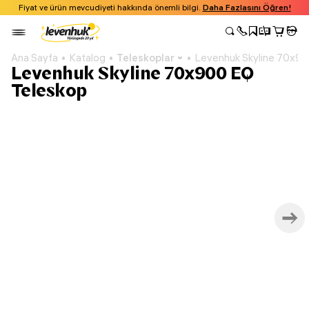
Fiyat ve ürün mevcudiyeti hakkında önemli bilgi.
Daha Fazlasını Öğren!
Ana Sayfa
Katalog
Teleskoplar
Levenhuk Skyline 70x9
Levenhuk Skyline 70x900 EQ
Teleskop