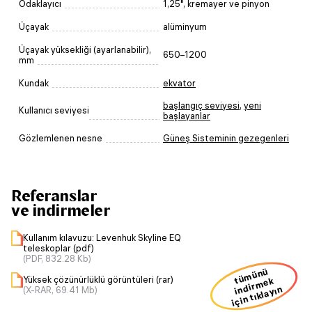
Odaklayıcı
1,25", kremayer ve pinyon
Üçayak
alüminyum
Üçayak yüksekliği (ayarlanabilir),
650–1200
mm
Kundak
ekvator
başlangıç seviyesi
,
yeni
Kullanıcı seviyesi
başlayanlar
Gözlemlenen nesne
Güneş Sisteminin gezegenleri
Referanslar
ve indirmeler
Kullanım kılavuzu: Levenhuk Skyline EQ
teleskoplar (pdf)
(PDF, 832.28 Kb)
ü
m
ü
n
ü
i
n
dir
m
Yüksek çözünürlüklü görüntüleri (rar)
t
ek
için tıklayın
(X-RAR, 69.41 Mb)