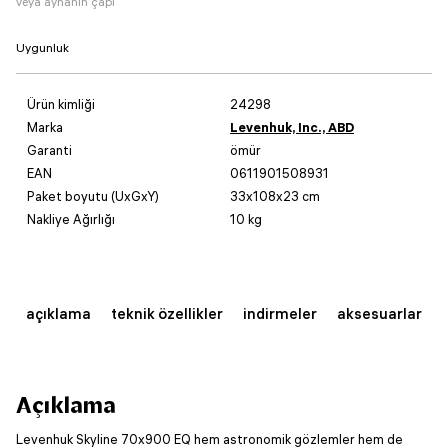
veya aynanın çapı
Uygunluk
Ürün kimliği
24298
Marka
Levenhuk, Inc., ABD
Garanti
ömür
EAN
0611901508931
Paket boyutu (UxGxY)
33x108x23 cm
Nakliye Ağırlığı
10 kg
açıklama
teknik özellikler
indirmeler
aksesuarlar
Açıklama
Levenhuk Skyline 70x900 EQ hem astronomik gözlemler hem de