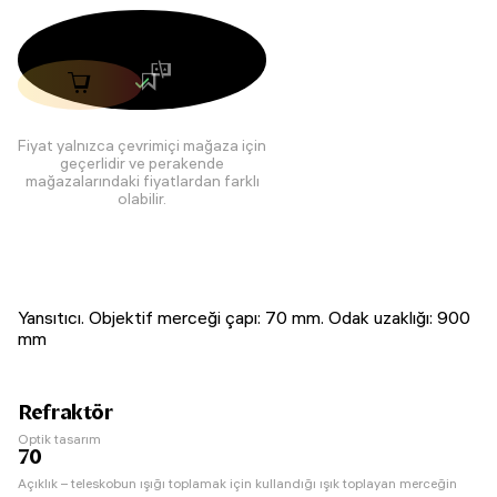
Fiyat yalnızca çevrimiçi mağaza için
geçerlidir ve perakende
mağazalarındaki fiyatlardan farklı
olabilir.
Yansıtıcı. Objektif merceği çapı: 70 mm. Odak uzaklığı: 900
mm
Refraktör
Optik tasarım
70
Açıklık – teleskobun ışığı toplamak için kullandığı ışık toplayan merceğin