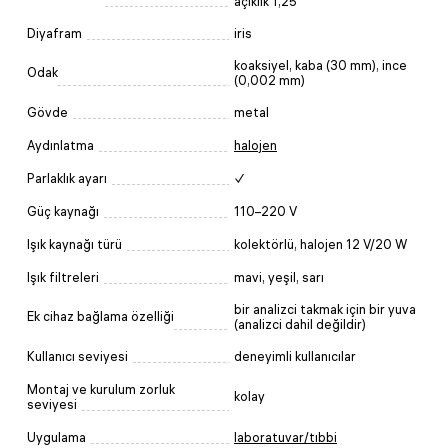
açıklık 1,25
Diyafram
iris
koaksiyel, kaba (30 mm), ince
Odak
(0,002 mm)
Gövde
metal
Aydınlatma
halojen
Parlaklık ayarı
✓
Güç kaynağı
110–220 V
Işık kaynağı türü
kolektörlü, halojen 12 V/20 W
Işık filtreleri
mavi, yeşil, sarı
bir analizci takmak için bir yuva
Ek cihaz bağlama özelliği
(analizci dahil değildir)
Kullanıcı seviyesi
deneyimli kullanıcılar
Montaj ve kurulum zorluk
kolay
seviyesi
Uygulama
laboratuvar/tıbbi