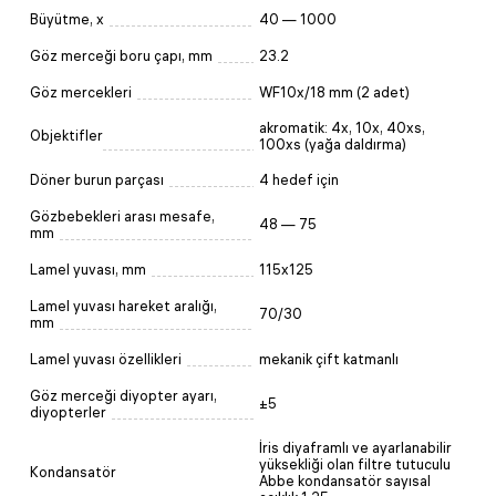
Büyütme, x
40 — 1000
Göz merceği boru çapı, mm
23.2
Göz mercekleri
WF10x/18 mm (2 adet)
akromatik: 4x, 10x, 40xs,
Objektifler
100xs (yağa daldırma)
Döner burun parçası
4 hedef için
Gözbebekleri arası mesafe,
48 — 75
mm
Lamel yuvası, mm
115x125
Lamel yuvası hareket aralığı,
70/30
mm
Lamel yuvası özellikleri
mekanik çift katmanlı
Göz merceği diyopter ayarı,
±5
diyopterler
İris diyaframlı ve ayarlanabilir
yüksekliği olan filtre tutuculu
Kondansatör
Abbe kondansatör sayısal