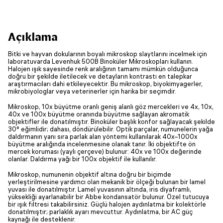
Açıklama
Bitki ve hayvan dokularının boyalı mikroskop slaytlarını incelmek için
laboratuvarda Levenhuk 500B Binoküler Mikroskopları kullanın.
Halojen ışık sayesinde renk aralığının tamamı mümkün olduğunca
doğru bir şekilde iletilecek ve detayların kontrastı en talepkar
araştırmacıları dahi etkileyecektir. Bu mikroskop, biyokimyagerler,
mikrobiyologlar veya veterinerler için harika bir seçimdir.
Mikroskop, 10x büyütme oranlı geniş alanlı göz mercekleri ve 4x, 10x,
40x ve 100x büyütme oranında büyütme sağlayan akromatik
objektifler ile donatılmıştır. Binoküler başlık konfor sağlayacak şekilde
30° eğimlidir; dahası, döndürülebilir. Optik parçalar, numunelerin yağa
daldırmanın yanı sıra parlak alan yöntemi kullanılarak 40x–1000x
büyütme aralığında incelenmesine olanak tanır. İki objektifte ön
mercek koruması (yaylı çerçeve) bulunur: 40x ve 100x değerinde
olanlar. Daldırma yağı bir 100x objektif ile kullanılır.
Mikroskop, numunenin objektif altına doğru bir biçimde
yerleştirilmesine yardımcı olan mekanik bir ölçeği bulunan bir lamel
yuvası ile donatılmıştır. Lamel yuvasının altında, iris diyaframlı,
yüksekliği ayarlanabilir bir Abbe kondansatör bulunur. Özel tutucuya
bir ışık filtresi takabilirsiniz. Güçlü halojen aydınlatma bir kolektörle
donatılmıştır; parlaklık ayarı mevcuttur. Aydınlatma, bir AC güç
kaynağı ile desteklenir.