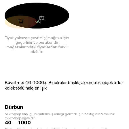
Fiyat yalnızca çevrimiçi mağaza için
geçerlidir ve perakende
mağazalarındaki fiyatlardan farklı
olabilir.
Büyütme: 40–1000x. Binoküler başlık, akromatik objektifler,
kolektörlü halojen ışık
Dürbün
Mikroskop başlığı, büyütülmüş örneği görmek için baktığınız temel bir
mikroskop öğesidir
40 — 1000