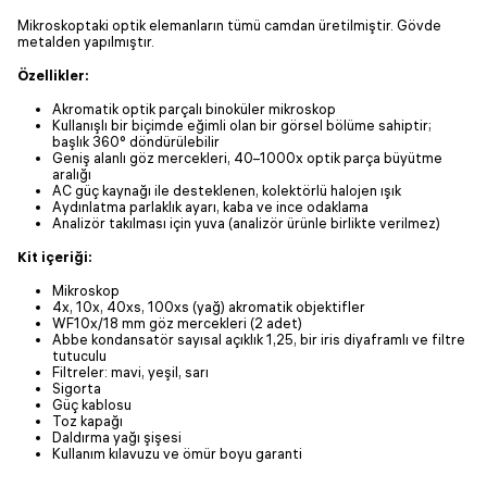
Mikroskoptaki optik elemanların tümü camdan üretilmiştir. Gövde
metalden yapılmıştır.
Özellikler:
Akromatik optik parçalı binoküler mikroskop
Kullanışlı bir biçimde eğimli olan bir görsel bölüme sahiptir;
başlık 360° döndürülebilir
Geniş alanlı göz mercekleri, 40–1000x optik parça büyütme
aralığı
AC güç kaynağı ile desteklenen, kolektörlü halojen ışık
Aydınlatma parlaklık ayarı, kaba ve ince odaklama
Analizör takılması için yuva (analizör ürünle birlikte verilmez)
Kit içeriği:
Mikroskop
4x, 10x, 40xs, 100xs (yağ) akromatik objektifler
WF10x/18 mm göz mercekleri (2 adet)
Abbe kondansatör sayısal açıklık 1,25, bir iris diyaframlı ve filtre
tutuculu
Filtreler: mavi, yeşil, sarı
Sigorta
Güç kablosu
Toz kapağı
Daldırma yağı şişesi
Kullanım kılavuzu ve ömür boyu garanti