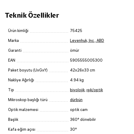
Teknik Özellikler
Ürün kimliği
75425
Marka
Levenhuk, Inc., ABD
Garanti
ömür
EAN
5905555005300
Paket boyutu (UxGxY)
42x26x33 cm
Nakliye Ağırlığı
4.94 kg
Tip
biyolojik
,
ışık/optik
Mikroskop başlığı türü
dürbün
Optik malzemesi
optik cam
Başlık
360° dönebilir
Kafa eğim açısı
30°