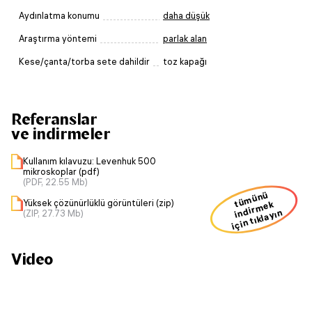
Aydınlatma konumu
daha düşük
Araştırma yöntemi
parlak alan
Kese/çanta/torba sete dahildir
toz kapağı
Referanslar
ve indirmeler
Kullanım kılavuzu: Levenhuk 500
mikroskoplar (pdf)
(PDF, 22.55 Mb)
ü
m
ü
n
ü
i
n
dir
m
Yüksek çözünürlüklü görüntüleri (zip)
t
ek
için tıklayın
(ZIP, 27.73 Mb)
Video