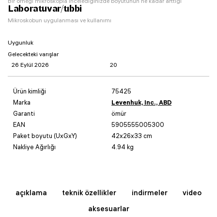
Bir örneği mikroskopla incelediğinizde boyutunun ne kadar arttığı
Laboratuvar/tıbbi
Mikroskobun uygulanması ve kullanımı
Uygunluk
Gelecekteki varışlar
26 Eylül 2026
20
Ürün kimliği
75425
Marka
Levenhuk, Inc., ABD
Garanti
ömür
EAN
5905555005300
Paket boyutu (UxGxY)
42x26x33 cm
Nakliye Ağırlığı
4.94 kg
açıklama
teknik özellikler
indirmeler
video
aksesuarlar