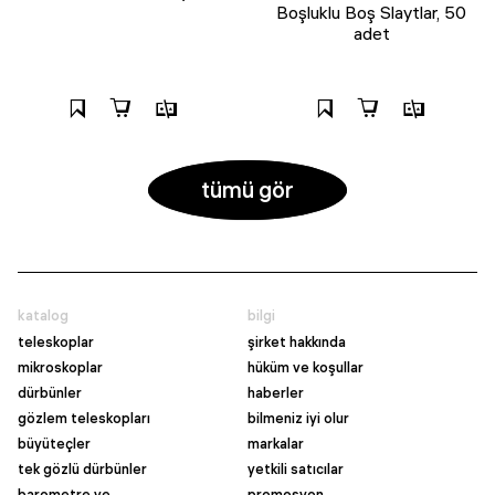
Boşluklu Boş Slaytlar, 50
adet
tümü gör
katalog
bilgi
teleskoplar
şirket hakkında
mikroskoplar
hüküm ve koşullar
dürbünler
haberler
gözlem teleskopları
bilmeniz iyi olur
büyüteçler
markalar
tek gözlü dürbünler
yetkili satıcılar
barometre ve
promosyon