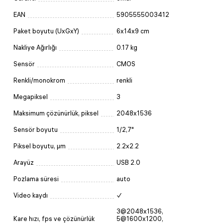
EAN
5905555003412
Paket boyutu (UxGxY)
6x14x9 cm
Nakliye Ağırlığı
0.17 kg
Sensör
CMOS
Renkli/monokrom
renkli
Megapiksel
3
Maksimum çözünürlük, piksel
2048x1536
Sensör boyutu
1/2,7"
Piksel boyutu, μm
2.2x2.2
Arayüz
USB 2.0
Pozlama süresi
auto
Video kaydı
✓
3@2048x1536,
Kare hızı, fps ve çözünürlük
5@1600x1200,