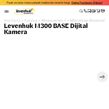
Fiyat ve ürün mevcudiyeti hakkında önemli bilgi.
Daha Fazlasını Öğren!
Ana Sayfa
Katalog
Aksesuarları
Mikroskop Aksesuarlar
Levenhuk M300 BASE Dijital
Kamera