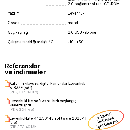
2.0 bağlantı noktası, CD-ROM
Yazılım
Levenhuk
Gövde
metal
Güç kaynağı
2.0 USB kablosu
Çalışma sıcaklığı aralığı, °C
-10...+50
Referanslar
ve indirmeler
Kullanım kılavuzu: dijital kameralar Levenhuk
M BASE (pdf)
(PDF, 104.94 Kb)
LevenhukLite software: hızlı başlangıç
kılavuzu (pdf)
(PDF, 3.36 Mb)
ü
m
ü
n
ü
i
n
dir
m
t
ek
LevenhukLite 4.12.30149 software 2025-11
için tıklayın
(zip)
(ZIP, 373.46 Mb)