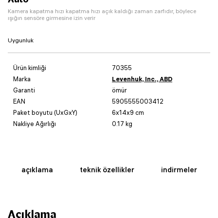
Kamera kapatma hızı kapatma hızı açık kaldığı zaman zarfıdır, böylece
ışığın sensöre girmesine izin verir
Uygunluk
Ürün kimliği
70355
Marka
Levenhuk, Inc., ABD
Garanti
ömür
EAN
5905555003412
Paket boyutu (UxGxY)
6x14x9 cm
Nakliye Ağırlığı
0.17 kg
açıklama
teknik özellikler
indirmeler
Açıklama