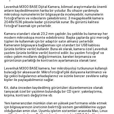
Levenhuk M300 BASE Dijital Kamera, bilimsel araştırmalarda önemli
anların kaydedilmesinin harika bir yoludur. Bu cihazın yardımıyla
mikroskop numunelerini bir bilgisayarda inceleyebilir, numunelerin
fotoğraflarını ve videolarını çekebilirsiniz. 3 megapiksellik kamera
2048x1536 piksele kadar çözünürlük sunar. Bu görüntü kalitesi
fotoğraf basmak için yeterlidir.
Kamera standart olarak 23,2 mm çaplıdır; bu şekilde bu kamerayı her
modern mikroskopa monte edebilirsiniz. Başka çaplarda göz merceği
tüpleri ile kullanmak için bir adaptör satın almanız yeterlidir.
Kameranın bilgisayara bağlanması için standart bir USB kablosu
(ürünle birlikte verilir) kullanılır. Buna ek olarak, kamera özel Levenhuk
yazılımı (ürünle birlikte verilir) kontrol edilir; bu yazılım fotoğraf ve
video çekim modlarını değiştirmenize, kareleri kırpmanıza ve
görüntünün parlaklığı ile kontrastını ayarlamanıza olanak tanır.
Levenhuk M300 BASE kamera, her mikrobiyoloji tutkununun kullanışlı
bulacağı bir aksesuardır. Mikrofotoğrafçılık dünyasına katılmanızı ve
ilgi çekici bulgularınızı arkadaşlarınız ve sizinle benzer zevklere sahip
kişiler ile paylaşabilmenizi sağlar.
Kit, daha önceden kaydedilmiş görüntüleri düzenlemenize olanak
tanıyacak özel bir yazılımın bulunduğu bir CD içerir: yakınlaştırma,
kırpma, kontrastı değiştirme vb.
Yeni kameranızdan mümkün olan en yüksek performansı elde etmek
için bilgisayarınızın üreticinin belirttiği sistem gerekliliklerine uygun
olduğundan emin olun. Uyumlu işletim sistemleri arasında Mac, Linux