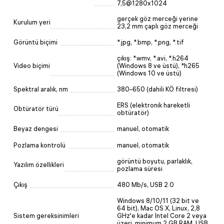
7,5@1280x1024
gerçek göz merceği yerine
Kurulum yeri
23,2 mm çaplı göz merceği
Görüntü biçimi
*.jpg, *.bmp, *.png, *.tif
çıkış: *.wmv, *.avi, *.h264
Video biçimi
(Windows 8 ve üstü), *h265
(Windows 10 ve üstü)
Spektral aralık, nm
380–650 (dahili KÖ filtresi)
ERS (elektronik hareketli
Obtüratör türü
obtüratör)
Beyaz dengesi
manuel, otomatik
Pozlama kontrolü
manuel, otomatik
görüntü boyutu, parlaklık,
Yazılım özellikleri
pozlama süresi
Çıkış
480 Mb/s, USB 2.0
Windows 8/10/11 (32 bit ve
64 bit), Mac OS X, Linux, 2,8
Sistem gereksinimleri
GHz'e kadar Intel Core 2 veya
üzeri, minimum 2 GB RAM, USB