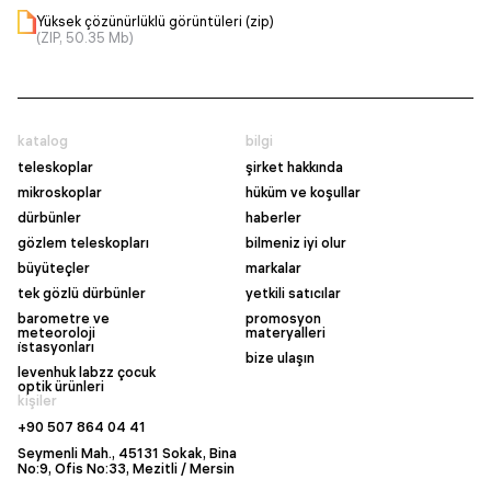
Yüksek çözünürlüklü görüntüleri (zip)
(ZIP, 50.35 Mb)
katalog
bilgi
teleskoplar
şirket hakkında
mikroskoplar
hüküm ve koşullar
dürbünler
haberler
gözlem teleskopları
bilmeniz iyi olur
büyüteçler
markalar
tek gözlü dürbünler
yetkili satıcılar
barometre ve
promosyon
meteoroloji
materyalleri
i̇stasyonları
bize ulaşın
levenhuk labzz çocuk
optik ürünleri
kişiler
+90 507 864 04 41
Seymenli Mah., 45131 Sokak, Bina
No:9, Ofis No:33, Mezitli / Mersin