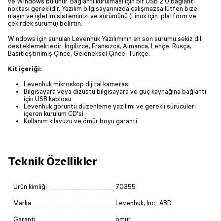
ve Windows bulunur. Bağlantı kurulması için bir USB 2.0 bağlantı
noktası gereklidir. Yazılım bilgisayarınızda çalışmazsa lütfen bize
ulaşın ve işletim sisteminizi ve sürümünü (Linux için: platform ve
çekirdek sürümü) belirtin.
Windows için sunulan Levenhuk Yazılımının en son sürümü sekiz dili
desteklemektedir: İngilizce, Fransızca, Almanca, Lehçe, Rusça,
Basitleştirilmiş Çince, Geleneksel Çince, Türkçe.
Kit içeriği:
Levenhuk mikroskop dijital kamerası
Bilgisayara veya dizüstü bilgisayara ve güç kaynağına bağlantı
için USB kablosu
Levenhuk görüntü düzenleme yazılımı ve gerekli sürücüleri
içeren kurulum CD'si
Kullanım kılavuzu ve ömür boyu garanti
Teknik Özellikler
Ürün kimliği
70355
Marka
Levenhuk, Inc., ABD
Garanti
ömür