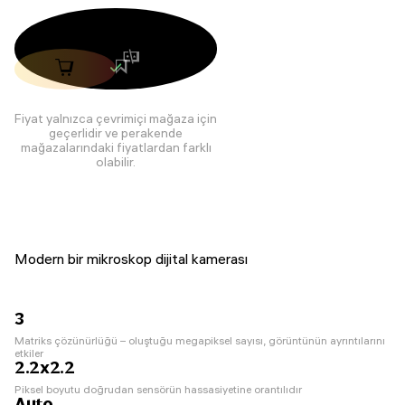
Fiyat yalnızca çevrimiçi mağaza için
geçerlidir ve perakende
mağazalarındaki fiyatlardan farklı
olabilir.
Modern bir mikroskop dijital kamerası
3
Matriks çözünürlüğü – oluştuğu megapiksel sayısı, görüntünün ayrıntılarını
etkiler
2.2x2.2
Piksel boyutu doğrudan sensörün hassasiyetine orantılıdır
Auto